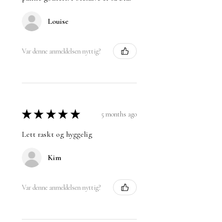
Louise
Var denne anmeldelsen nyttig?
★
★
★
★
★
5 months ago
Lett raskt og hyggelig
Kim
Var denne anmeldelsen nyttig?