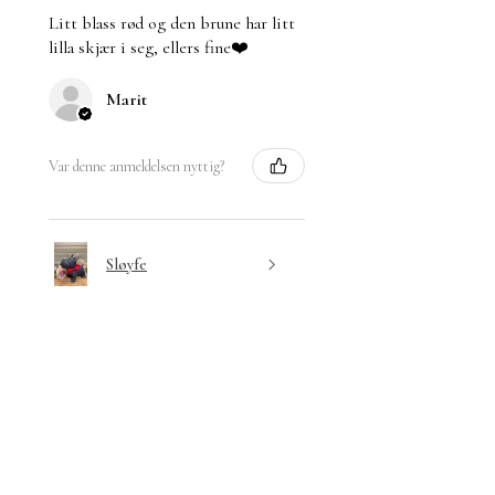
Litt blass rød og den brune har litt
lilla skjær i seg, ellers fine❤️
Marit
Var denne anmeldelsen nyttig?
Sløyfe
★
★
★
★
★
7 months ago
Absolutt anbefalt!