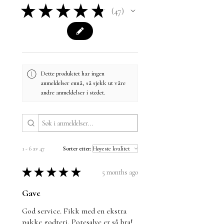
★
★
★
★
★
47
47
Dette produktet har ingen
anmeldelser ennå, så sjekk ut våre
andre anmeldelser i stedet.
1 - 6 av 47
Sorter etter:
★
★
★
★
★
5 months ago
Gave
God service. Fikk med en ekstra
pakke godteri. Potesalve er så bra!