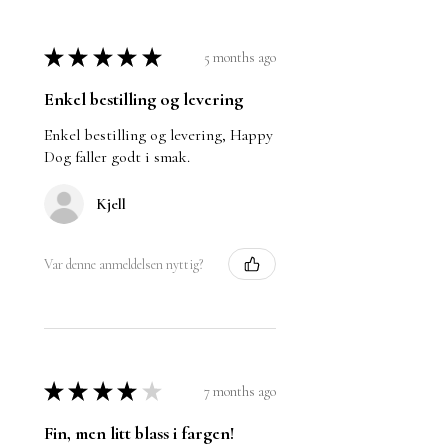
★
★
★
★
★
5 months ago
Enkel bestilling og levering
Enkel bestilling og levering, Happy
Dog faller godt i smak.
Kjell
Var denne anmeldelsen nyttig?
★
★
★
★
★
7 months ago
Fin, men litt blass i fargen!