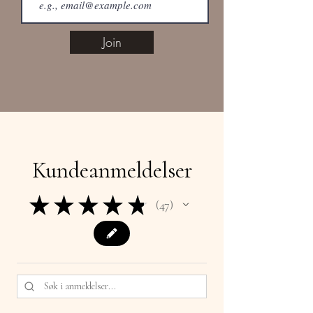
Join
Kundeanmeldelser
★
★
★
★
★
47
47