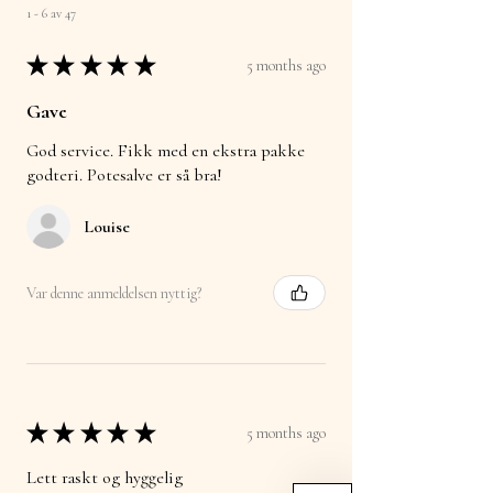
1 - 6 av 47
★
★
★
★
★
5 months ago
Gave
God service. Fikk med en ekstra pakke
godteri. Potesalve er så bra!
Louise
Var denne anmeldelsen nyttig?
★
★
★
★
★
5 months ago
Lett raskt og hyggelig