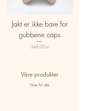
Jakt er ikke bare for
Welsh spring
gubbene caps
Pris
349,00 kr
Våre produkter
Noe for alle