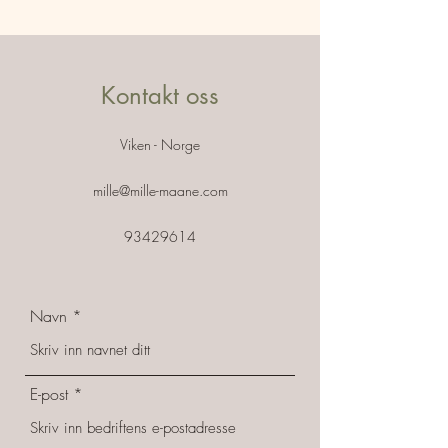
Kontakt oss
Viken - Norge
mille@mille-maane.com
93429614
Navn
E-post