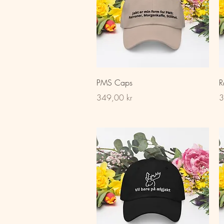
Hurtigvisning
PMS Caps
R
Pris
Pr
349,00 kr
3