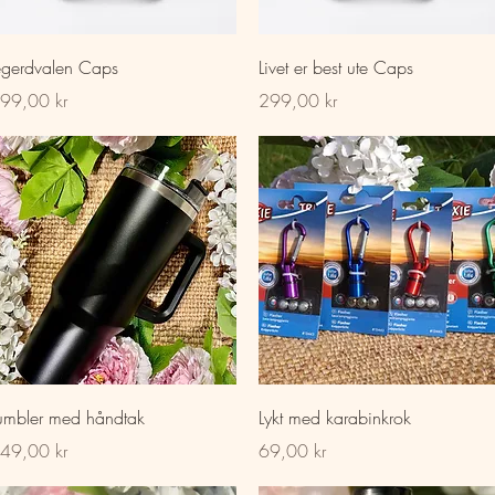
Hurtigvisning
Hurtigvisning
egerdvalen Caps
Livet er best ute Caps
is
Pris
99,00 kr
299,00 kr
Hurtigvisning
Hurtigvisning
umbler med håndtak
Lykt med karabinkrok
is
Pris
49,00 kr
69,00 kr