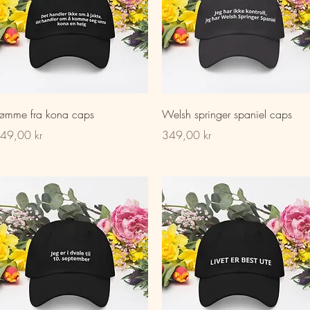
Hurtigvisning
Hurtigvisning
ømme fra kona caps
Welsh springer spaniel caps
is
Pris
49,00 kr
349,00 kr