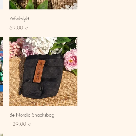
Hurtigvisning
Reflekslykt
Pris
69,00 kr
Hurtigvisning
Be Nordic Snacksbag
Pris
129,00 kr