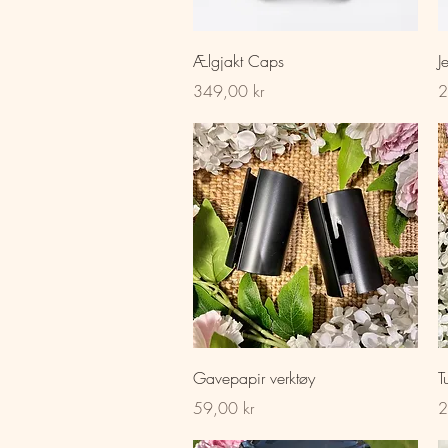
Hurtigvisning
Ælgjakt Caps
J
Pris
Pr
349,00 kr
2
Hurtigvisning
Gavepapir verktøy
T
Pris
Pr
59,00 kr
2