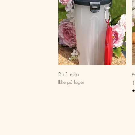
Hurtigvisning
2 i 1 niste
M
Ikke på lager
Pr
1
★