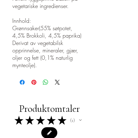
vegetariske ingredienser.
Innhold:
Grønnsaker(55% søtpotet,
4,5% Brokkoli, 4,5% paprika)
Derivat av vegetabilsk
opprinnelse, mineraler, gjær,
oljer og fett (0,1% naturlig
mynteolje).
Produktomtaler
★
★
★
★
★
1
1