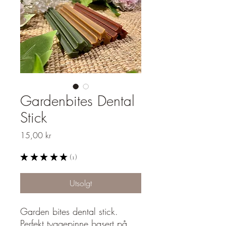
Gardenbites Dental
Stick
Pris
15,00 kr
★
★
★
★
★
1
1
Utsolgt
Garden bites dental stick.
Perfekt tyggepinne basert på