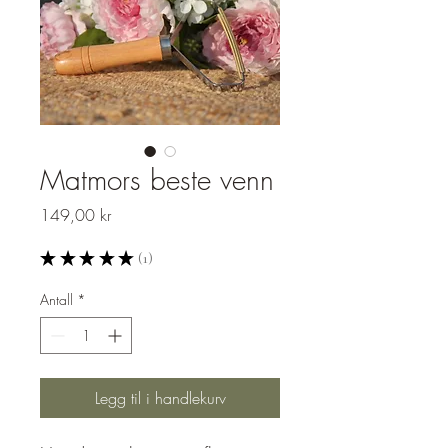
Matmors beste venn
Pris
149,00 kr
★
★
★
★
★
1
1
Antall
*
Legg til i handlekurv